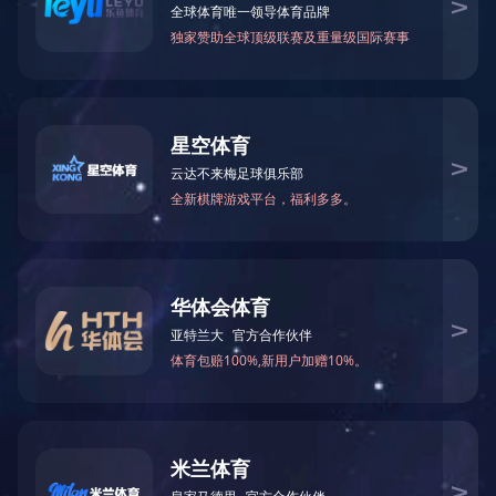
展廉洁共建活动。
活动汇报了项目建设与廉洁防控工作的最新进展，开
参建各方共同签订廉洁共建协议，一同观看廉洁教育片，
本次廉洁共建活动，进一步强化了参建各方的廉洁责任
LEYU.COM项目部将以此次活动为契机，持续落实廉